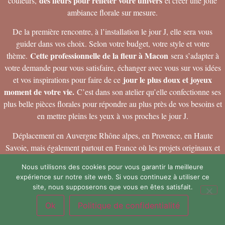
des fleurs pour refléter votre univers
couleurs,
et créer une jolie
ambiance florale sur mesure.
De la première rencontre, à l’installation le jour J, elle sera vous
guider dans vos choix. Selon votre budget, votre style et votre
Cette professionnelle de la fleur à Macon
thème.
sera s’adapter à
votre demande pour vous satisfaire, échanger avec vous sur vos idées
jour le plus doux et joyeux
et vos inspirations pour faire de ce
moment de votre vie.
C’est dans son atelier qu’elle confectionne ses
plus belle pièces florales pour répondre au plus près de vos besoins et
en mettre pleins les yeux à vos proches le jour J.
Déplacement en Auvergne Rhône alpes, en Provence, en Haute
Savoie, mais également partout en France où les projets originaux et
ambitieux peuvent la mener.
Nous utilisons des cookies pour vous garantir la meilleure
expérience sur notre site web. Si vous continuez à utiliser ce
Nature Sauvage vous invite à découvrir les différentes formules
site, nous supposerons que vous en êtes satisfait.
proposées ainsi que les tarifs des prestations de fleuriste mariage
Macon.
Ok
Politique de confidentialité
Horaires & Adresse
Devis sur mesure
Téléphone