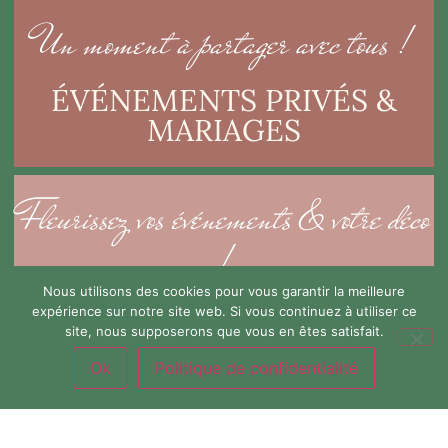
Un moment à partager avec tous !
ÉVÉNEMENTS PRIVÉS &
MARIAGES
Fleurissez vos événements & votre déco
!
Nous utilisons des cookies pour vous garantir la meilleure
ÉVÉNEMENTS
expérience sur notre site web. Si vous continuez à utiliser ce
site, nous supposerons que vous en êtes satisfait.
PROFESSIONNELS
Ok
Politique de confidentialité
Fleuriste mariage Lyon
Horaires & Adresse
Devis sur mesure
Téléphone